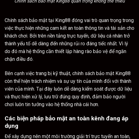
Chính sách bảo mật King88 quan trọng không thể thiếu
Chính sách bảo mật tại King88 đóng vai trò quan trọng trong
việc thực hiện những cam kết an toàn thông tin và tài sản cho
khách chơi. Bởi trên nền tảng trực tuyến, dữ liệu cá nhân trở
thành yếu tố dễ dàng đến những rủi ro đáng tiếc nhất. Vì lý
do đó mà hệ thống cần thiết lập hàng rào bảo vệ để ngăn
chặn điều đó.
Bên cạnh việc trang bị kỹ thuật, chính sách bảo mật King88
còn thể hiện trách nhiệm và sự uy tín của mình đối với thành
viên của mình. Tại đây luôn dễ dàng kiểm soát được dữ liệu
và thực hiện xử lý, lưu trữ đúng quy định, đảm bảo người
chơi luôn tin tưởng vào hệ thống nhà cái hơn.
Các biện pháp bảo mật an toàn kênh đang áp
dụng
Để xây dựng nên một môi trường giải trí trực tuyến an toàn,