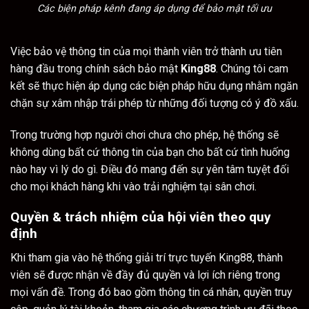
Các biện pháp kênh đang áp dụng để bảo mật tối ưu
Việc bảo vệ thông tin của mọi thành viên trở thành ưu tiên
hàng đầu trong chính sách bảo mật
King88
. Chúng tôi cam
kết sẽ thực hiện áp dụng các biện pháp hữu dụng nhằm ngăn
chặn sự xâm nhập trái phép từ những đối tượng có ý đồ xấu.
Trong trường hợp người chơi chưa cho phép, hệ thống sẽ
không dùng bất cứ thông tin của bạn cho bất cứ tình huống
nào hay vì lý do gì. Điều đó mang đến sự yên tâm tuyệt đối
cho mọi khách hàng khi vào trải nghiệm tại sân chơi.
Quyền & trách nhiệm của hội viên theo quy
định
Khi tham gia vào hệ thống giải trí trực tuyến King88, thành
viên sẽ được nhận về đầy đủ quyền và lợi ích riêng trong
mọi vấn đề. Trong đó bao gồm thông tin cá nhân, quyền truy