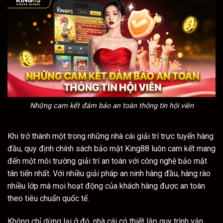
Những cam kết đảm bảo an toàn thông tin hội viên
Khi trở thành một trong những nhà cái giải trí trực tuyến hàng
đầu, quy định chính sách bảo mật King88 luôn cam kết mang
đến một môi trường giải trí an toàn với công nghệ bảo mật
tân tiến nhất. Với nhiều giải pháp an ninh hàng đầu, hàng rào
nhiều lớp mà mọi hoạt động của khách hàng được an toàn
theo tiêu chuẩn quốc tế.
Không chỉ dừng lại ở đó, nhà cái có thiết lập quy trình vận