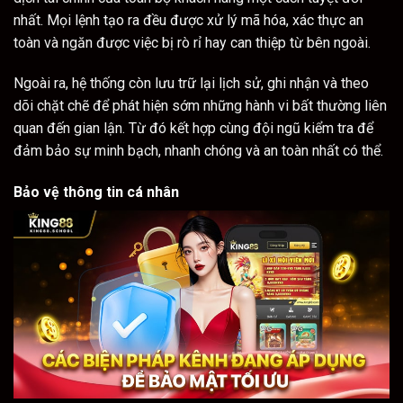
nhất. Mọi lệnh tạo ra đều được xử lý mã hóa, xác thực an
toàn và ngăn được việc bị rò rỉ hay can thiệp từ bên ngoài.
Ngoài ra, hệ thống còn lưu trữ lại lịch sử, ghi nhận và theo
dõi chặt chẽ để phát hiện sớm những hành vi bất thường liên
quan đến gian lận. Từ đó kết hợp cùng đội ngũ kiểm tra để
đảm bảo sự minh bạch, nhanh chóng và an toàn nhất có thể.
Bảo vệ thông tin cá nhân