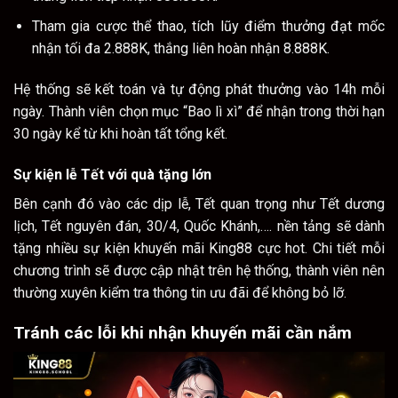
Tham gia cược thể thao, tích lũy điểm thưởng đạt mốc
nhận tối đa 2.888K, thắng liên hoàn nhận 8.888K.
Hệ thống sẽ kết toán và tự động phát thưởng vào 14h mỗi
ngày. Thành viên chọn mục “Bao lì xì” để nhận trong thời hạn
30 ngày kể từ khi hoàn tất tổng kết.
Sự kiện lễ Tết với quà tặng lớn
Bên cạnh đó vào các dịp lễ, Tết quan trọng như Tết dương
lịch, Tết nguyên đán, 30/4, Quốc Khánh,…. nền tảng sẽ dành
tặng nhiều sự kiện khuyến mãi King88 cực hot. Chi tiết mỗi
chương trình sẽ được cập nhật trên hệ thống, thành viên nên
thường xuyên kiểm tra thông tin ưu đãi để không bỏ lỡ.
Tránh các lỗi khi nhận khuyến mãi cần nắm