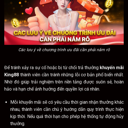
Các lưu ý về chương trình ưu đãi cần phải nắm rõ
Để tránh xảy ra sự cố hoặc bị từ chối trả thưởng
khuyến mãi
King88
thành viên cần tránh những lỗi cơ bản phổ biến nhất.
Nhờ đó giúp trải nghiệm trên nền tảng được suôn sẻ, hoàn
hảo và hạn chế ảnh hưởng đến quyền lợi cá nhân.
Mỗi khuyến mãi sẽ có yêu cầu thời gian nhận thưởng khác
nhau, thành viên cần chú ý hướng dẫn quy trình thực hiện
kịp thời. Nếu quá thời hạn cho phép hệ thống tự động hủy
thưởng.