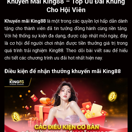
Khuyến Mãi King88 – Top Ưu Đãi Khủng
Cho Hội Viên
Khuyến mãi King88
là một trong các quyền lợi hấp dẫn dành
tặng cho thành viên đã tin tưởng đồng hành cùng nền tảng.
Với hệ thống sự kiện đa dạng, được cập nhật mỗi ngày, đây
là cơ hội để người chơi nhận được tiền thưởng giá trị trong
quá trình trải nghiệm King88. Theo dõi bài viết sau để hiểu
chi tiết các chương trình ưu đãi hot nhất hiện nay.
Điều kiện để nhận thưởng khuyến mãi King88