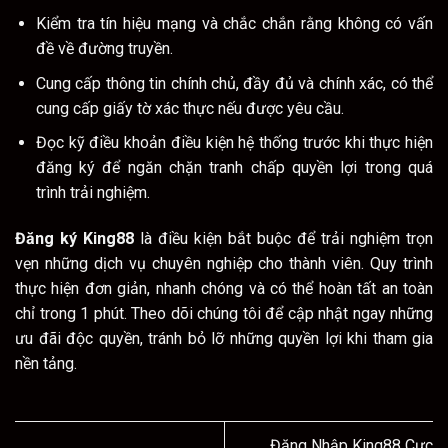
Kiểm tra tín hiệu mạng và chắc chắn rằng không có vấn
đề về đường truyền.
Cung cấp thông tin chính chủ, đầy đủ và chính xác, có thể
cung cấp giấy tờ xác thực nếu được yêu cầu.
Đọc kỹ điều khoản điều kiện hệ thống trước khi thực hiện
đăng ký để ngăn chặn tranh chấp quyền lợi trong quá
trình trải nghiệm.
Đăng ký King88
là điều kiện bắt buộc để trải nghiệm trọn
vẹn những dịch vụ chuyên nghiệp cho thành viên. Quy trình
thực hiện đơn giản, nhanh chóng và có thể hoàn tất an toàn
chỉ trong 1 phút. Theo dõi chúng tôi để cập nhật ngay những
ưu đãi độc quyền, tránh bỏ lỡ những quyền lợi khi tham gia
nền tảng.
Đăng Nhập King88 Cực