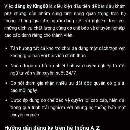
Việc
đăng ký King88
là điều kiện đầu tiên để bắt đầu khám
phá những sản phẩm cùng tính năng quan trọng trên hệ
thống. Thông qua đó người dùng sẽ trải nghiệm trọn vẹn
những dịch vụ chất lượng cùng cơ chế bảo vệ chuyên nghiệp,
cao cấp dành riêng cho thành viên.
Tận hưởng tất cả kho trò chơi đa dạng một cách trọn vẹn
không giới hạn với hội viên chính thức.
Nhận được sự hỗ trợ nhiệt tình và chuyên nghiệp từ đội
ngũ tư vấn viên xuyên suốt 24/7.
Cơ hội tham gia nhận nhiều ưu đãi độc quyền có giá trị
cao mỗi ngày.
Được áp dụng cơ chế bảo vệ quyền lợi cao cấp, hiện đại
trong quá trình trải nghiệm với những hệ thống bảo mật
chuyên nghiệp
Hướng dẫn đăng ký trên hệ thống A-Z