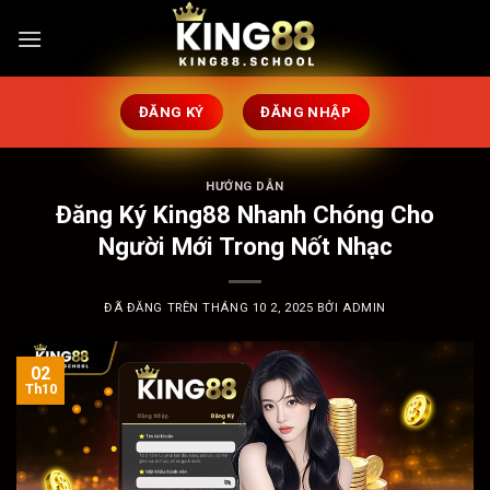
Chuyển
đến
nội
dung
ĐĂNG KÝ
ĐĂNG NHẬP
HƯỚNG DẪN
Đăng Ký King88 Nhanh Chóng Cho
Người Mới Trong Nốt Nhạc
ĐÃ ĐĂNG TRÊN
THÁNG 10 2, 2025
BỞI
ADMIN
02
Th10