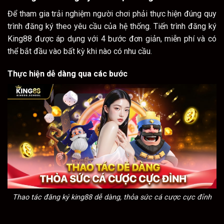
Để tham gia trải nghiệm người chơi phải thực hiện đúng quy
trình đăng ký theo yêu cầu của hệ thống. Tiến trình đăng ký
King88 được áp dụng với 4 bước đơn giản, miễn phí và có
thể bắt đầu vào bất kỳ khi nào có nhu cầu.
Thực hiện dễ dàng qua các bước
Thao tác đăng ký king88 dễ dàng, thỏa sức cá cược cực đỉnh