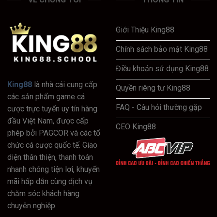
Giới Thiệu King88
Chính sách bảo mật King88
Điều khoản sử dụng King88
King88
là nhà cái cung cấp
Quyền riêng tư King88
các sản phẩm game cá
FAQ - Câu hỏi thường gặp
cược trực tuyến uy tín hàng
đầu Việt Nam, được cấp
CEO King88
phép bởi PAGCOR và các tổ
chức cá cược quốc tế. Giao
diện thân thiện, thanh toán
nhanh chóng tiện lợi, khuyến
mãi hấp dẫn cùng dịch vụ
chăm sóc khách hàng
chuyên nghiệp.