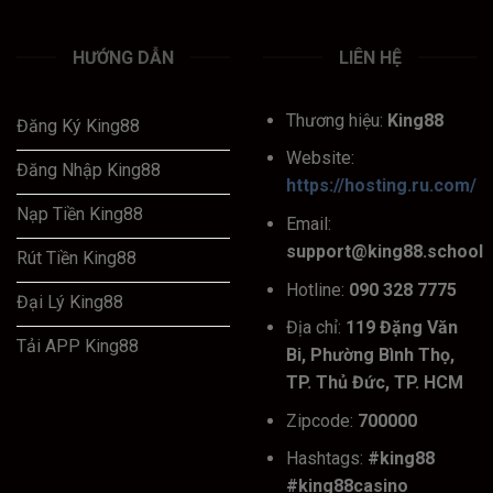
HƯỚNG DẪN
LIÊN HỆ
Thương hiệu:
King88
Đăng Ký King88
Website:
Đăng Nhập King88
https://hosting.ru.com/
Nạp Tiền King88
Email:
support@king88.school
Rút Tiền King88
Hotline:
090 328 7775
Đại Lý King88
Địa chỉ:
119 Đặng Văn
Tải APP King88
Bi, Phường Bình Thọ,
TP. Thủ Đức, TP. HCM
Zipcode:
700000
Hashtags:
#king88
#king88casino