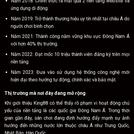
Năm 2018: Chính thức ra mắt qua 2 nền tảng website và
ứng dụng di động.
Năm 2019: Trở thành thương hiệu uy tín nhất tại châu Á do
người chơi bình chọn.
Năm 2021: Thành công nắm vững khu vực Đông Nam Á
với hơn 40% thị trường.
Năm 2022: Đạt mốc 10 triệu thành viên đăng ký trên mọi
nền tảng.
Năm 2023: Đưa vào sử dụng hệ thống công nghệ mới
hiện đại theo hướng tự động, chính xác và bảo mật.
Thị trường mà nơi đây đang mở rộng
Khi giới thiệu King88 có thể thấy rõ phạm vi hoạt động chủ
yếu của nền tảng là các quốc gia Đông Nam Á. Trong thời
gian gần đây, sân chơi đang định hướng đẩy mạnh sự ảnh
hưởng đến những nước lớn thuộc châu Á như Trung Quốc,
Nhật Bản, Hàn Quốc.