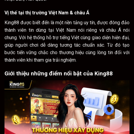
Vị thế tại thị trường Việt Nam & châu Á
King88 được biết đến là một nền tảng uy tín, được đông đảo
thành viên tin dùng tại Việt Nam nói riêng và châu Á nói
chung. Với hệ thống hỗ trợ tiếng Việt cùng giao diện hiện đại,
giúp người chơi dễ dàng tương tác chuẩn xác. Từ đó tạo
bước tiến vững chắc cho thương hiệu cùng lòng tin đối với
thành viên khi tham gia trải nghiệm.
Giới thiệu những điểm nổi bật của King88