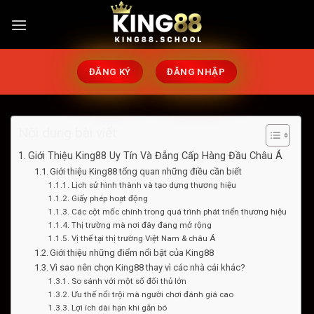
Chuyển
đến
nội
dung
ĐĂNG KÝ
ĐĂNG NHẬP
Nội dung bài viết
Giới Thiệu King88 Uy Tín Và Đẳng Cấp Hàng Đầu Châu Á
Giới thiệu King88 tổng quan những điều cần biết
Lịch sử hình thành và tạo dựng thương hiệu
Giấy phép hoạt động
Các cột mốc chính trong quá trình phát triển thương hiệu
Thị trường mà nơi đây đang mở rộng
Vị thế tại thị trường Việt Nam & châu Á
Giới thiệu những điểm nổi bật của King88
Vì sao nên chọn King88 thay vì các nhà cái khác?
So sánh với một số đối thủ lớn
Ưu thế nổi trội mà người chơi đánh giá cao
Lợi ích dài hạn khi gắn bó