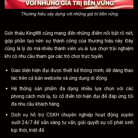
Thương hiệu xây dựng với những giá trị bền vững
Giới thiệu King88 cũng mang đến những điểm nổi bật rõ nét,
góp phần tạo nên sự thành công của thương hiệu này. Đây
cũng là lý do mà nhiều thành viên ưu ái lựa chọn trải nghiệm
khi có nhu cầu tham gia các trò chơi trực tuyến.
Giao diện hiện đại được thiết kế thông minh, dễ dàng thao
tác trên cả bản website và ứng dụng di động.
Hệ thống sản phẩm đa dạng nhiều lựa chọn với các
phong cách mới lạ, từ cổ điển tới hiện đại để đáp ứng tối
đa nhu cầu khách hàng.
Dịch vụ hỗ trợ CSKH chuyên nghiệp hoạt động xuyên
suốt 24/7 để sẵn sàng tư vấn, giải quyết sự cố phát sinh
kịp thời, triệt để.