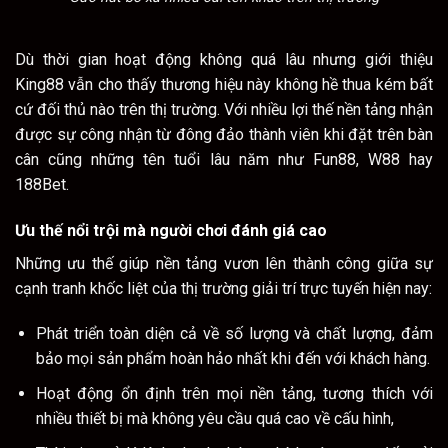
Dù thời gian hoạt động không quá lâu nhưng gi
ới thiệu
King88 vẫn cho thấy thương hiệu này không hề thua kém bất
cứ đối thủ nào trên thị trường. Với nhiều lợi thế nền tảng nhận
được sự công nhận từ đông đảo thành viên khi đặt trên bàn
cân cũng những tên tuổi lâu năm như Fun88, W88 hay
188Bet.
Ưu thế nổi trội mà người chơi đánh giá cao
Những ưu thế giúp nền tảng vươn lên thành công giữa sự
cạnh tranh khốc liệt của thị trường giải trí trực tuyến hiện nay:
Phát triển toàn diện cả về số lượng và chất lượng, đảm
bảo mọi sản phẩm hoàn hảo nhất khi đến với khách hàng.
Hoạt động ổn định trên mọi nền tảng, tương thích với
nhiều thiết bị mà không yêu cầu quá cao về cấu hình,