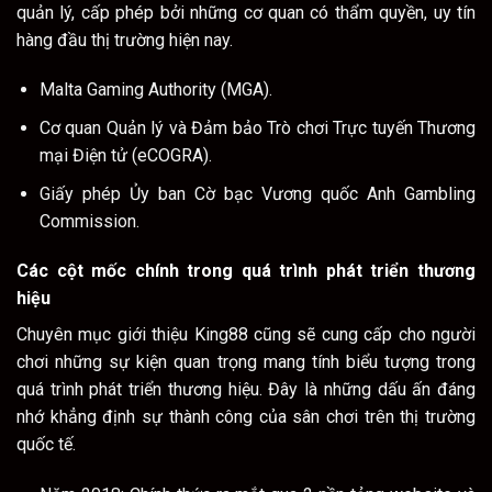
quản lý, cấp phép bởi những cơ quan có thẩm quyền, uy tín
hàng đầu thị trường hiện nay.
Malta Gaming Authority (MGA).
Cơ quan Quản lý và Đảm bảo Trò chơi Trực tuyến Thương
mại Điện tử (eCOGRA).
Giấy phép Ủy ban Cờ bạc Vương quốc Anh Gambling
Commission.
Các cột mốc chính trong quá trình phát triển thương
hiệu
Chuyên mục giới thiệu King88 cũng sẽ cung cấp cho người
chơi những sự kiện quan trọng mang tính biểu tượng trong
quá trình phát triển thương hiệu. Đây là những dấu ấn đáng
nhớ khẳng định sự thành công của sân chơi trên thị trường
quốc tế.