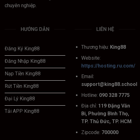
chuyên nghiệp.
HƯỚNG DẪN
LIÊN HỆ
Thương hiệu:
King88
Đăng Ký King88
Website:
Đăng Nhập King88
https://hosting.ru.com/
Nạp Tiền King88
Email:
support@king88.school
Rút Tiền King88
Hotline:
090 328 7775
Đại Lý King88
Địa chỉ:
119 Đặng Văn
Tải APP King88
Bi, Phường Bình Thọ,
TP. Thủ Đức, TP. HCM
Zipcode:
700000