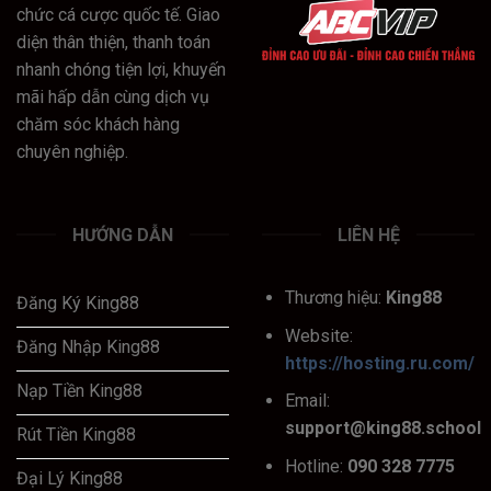
chức cá cược quốc tế. Giao
diện thân thiện, thanh toán
nhanh chóng tiện lợi, khuyến
mãi hấp dẫn cùng dịch vụ
chăm sóc khách hàng
chuyên nghiệp.
HƯỚNG DẪN
LIÊN HỆ
Thương hiệu:
King88
Đăng Ký King88
Website:
Đăng Nhập King88
https://hosting.ru.com/
Nạp Tiền King88
Email:
support@king88.school
Rút Tiền King88
Hotline:
090 328 7775
Đại Lý King88