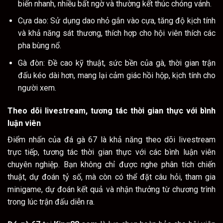
biến nhanh, nhiều bất ngờ và thường kết thúc chóng vánh.
Cựa dao: Sử dụng dao nhỏ gắn vào cựa, tăng độ kịch tính
và khả năng sát thương, thích hợp cho hội viên thích các
pha bùng nổ.
Gà đòn: Đề cao kỹ thuật, sức bền của gà, thời gian trận
đấu kéo dài hơn, mang lại cảm giác hồi hộp, kịch tính cho
người xem.
Theo dõi livestream, tương tác thời gian thực với bình
luận viên
Điểm nhấn của đá gà 67 là khả năng theo dõi livestream
trực tiếp, tương tác thời gian thực với các bình luận viên
chuyên nghiệp. Bạn không chỉ được nghe phân tích chiến
thuật, dự đoán tỷ số, mà còn có thể đặt câu hỏi, tham gia
minigame, dự đoán kết quả và nhận thưởng từ chương trình
trong lúc trận đấu diễn ra.