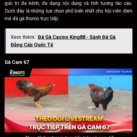
giải trí đa kênh, đa dạng nội dung và tính tương tác cao.
Dưới đây là những lựa chọn phổ biến nhất cho hội viên đam
mê đá gà thomo trực tiếp.
Xem thêm:
Đá Gà Casino King88 - Sảnh Đá Gà
Đẳng Cấp Quốc Tế
Gà Cam 67